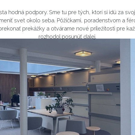
sta hodná podpory. Sme tu pre tých, ktorí si idú za svo
 meniť svet okolo seba. Pôžičkami, poradenstvom a fé
ekonať prekážky a otvárame nové príležitosti pre kaž
rozhodol posunúť ďalej.