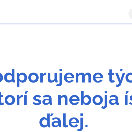
a zóna
Ručiteľ
Výsledky žiadostí
Kontaktujte n
odporujeme týc
torí sa neboja í
ďalej.