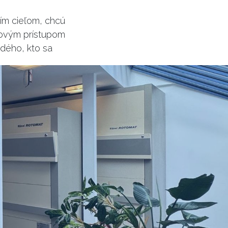
jím cieľom, chcú
rovým prístupom
dého, kto sa