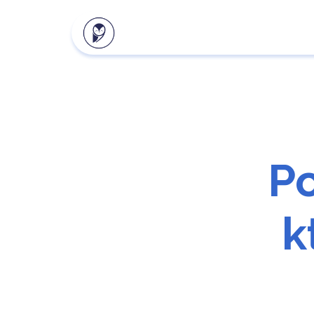
Naše produkty
Klientsk
P
k