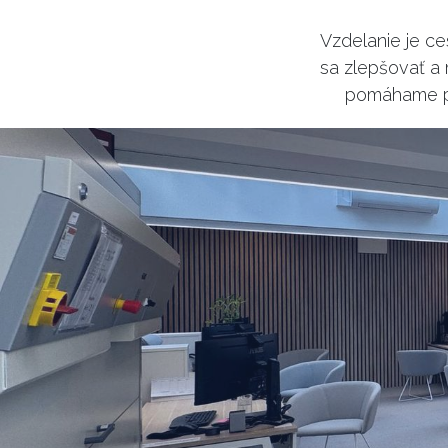
Vzdelanie je ce
sa zlepšovať a
pomáhame pr