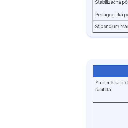
Stabilizačná pô
Pedagogická p
Štipendium Mart
Študentská pôž
ručiteľa