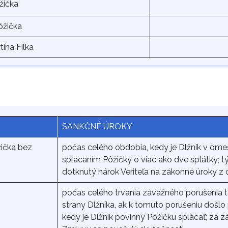
žička
ôžička
ina Filka
SANKČNÉ ÚROKY
ička bez
počas celého obdobia, kedy je Dlžník v ome
splácaním Pôžičky o viac ako dve splátky; tý
dotknutý nárok Veriteľa na zákonné úroky z
počas celého trvania závažného porušenia 
strany Dlžníka, ak k tomuto porušeniu došl
kedy je Dlžník povinný Pôžičku splácať; za 