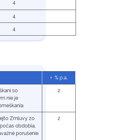
4
4
4
+ % p.a.
škaní so
2
m nie je
 omeškania
tejto Zmluvy zo
2
o počas obdobia,
závažné porušenie