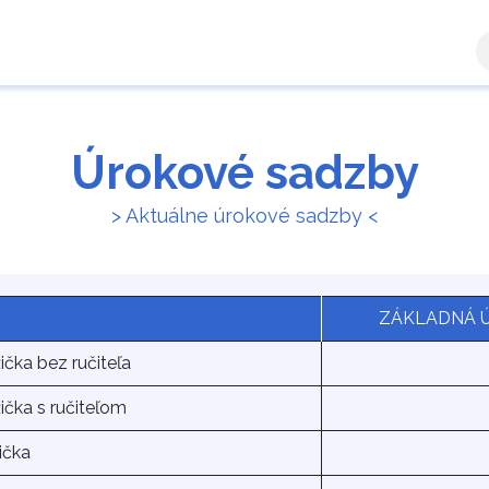
a zóna
Ručiteľ
Výsledky žiadostí
Kontaktujte n
Úrokové sadzby
> Aktuálne úrokové sadzby <
ZÁKLADNÁ Ú
ička bez ručiteľa
ička s ručiteľom
ička