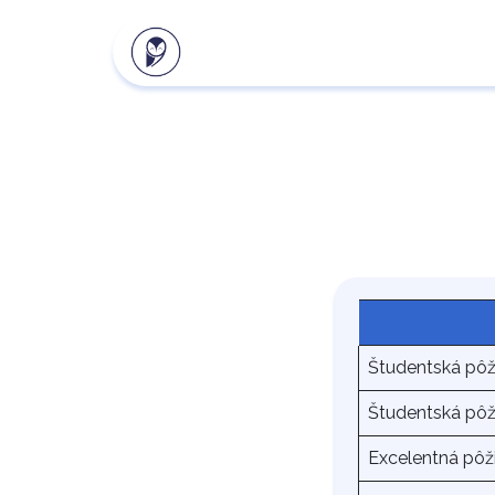
Naše produkty
Klientsk
Študentská pôž
Študentská pôž
Excelentná pôž